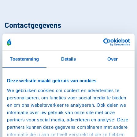
Contactgegevens
VCCS
0318 - 51 00 20
info@vccs.nl
Toestemming
Details
Over
Op werkdagen telefonisch bereikbaar tussen 09:00 - 12:30 |
Deze website maakt gebruik van cookies
09:00 - 17:00 via de mail, Whatsapp of chat.
We gebruiken cookies om content en advertenties te
personaliseren, om functies voor social media te bieden
en om ons websiteverkeer te analyseren. Ook delen we
informatie over uw gebruik van onze site met onze
Container niet gereinigd?
partners voor social media, adverteren en analyse. Deze
partners kunnen deze gegevens combineren met andere
Neem dan de volgende werkdag vóór 12:00 uur contact met
informatie die u aan ze heeft verstrekt of die ze hebben
ons op via
nietgereinigd@vccs.nl
, onze chat, Whatsapp