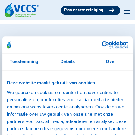
Plan eerste reiniging
Kies jouw
containerreiniging
Toestemming
Details
Over
1. Woonplaats
2. Containers
3. Overzicht
4. Gegevens
Deze website maakt gebruik van cookies
We gebruiken cookies om content en advertenties te
Selecteer eerst jouw woonplaats:
personaliseren, om functies voor social media te bieden
Ik woon in:
en om ons websiteverkeer te analyseren. Ook delen we
informatie over uw gebruik van onze site met onze
partners voor social media, adverteren en analyse. Deze
partners kunnen deze gegevens combineren met andere