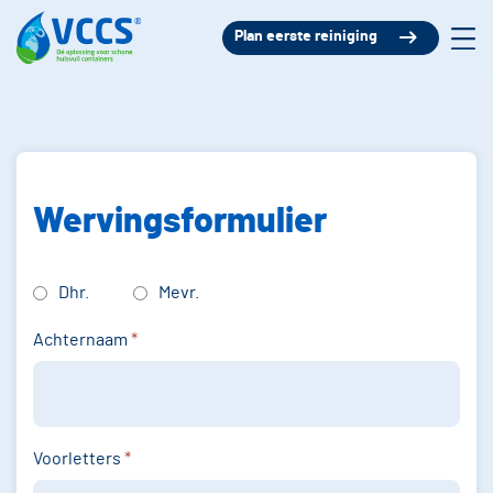
Plan eerste reiniging
Wervingsformulier
Dhr.
Mevr.
Achternaam
*
Voorletters
*