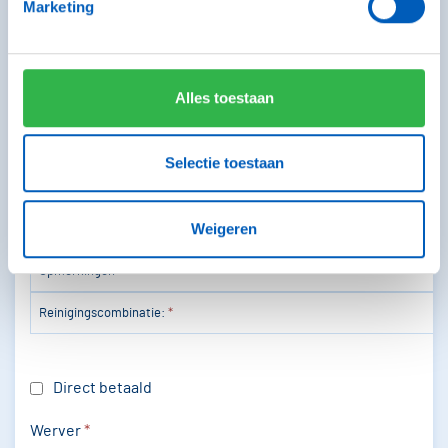
Marketing
Frequentie
6x
12x
22x
Prijs
€67,50 / container
€99,00 / container
€175,00 
contain
Alles toestaan
GFT
Rest
Selectie toestaan
PMD
Weigeren
Totaalbedrag per jaar:
*
Opmerkingen
Reinigingscombinatie:
*
Direct betaald
Werver
*