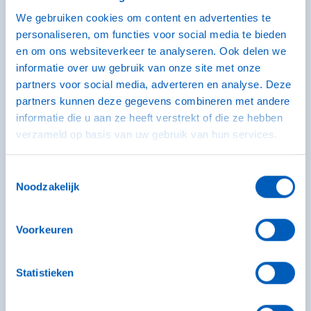
We gebruiken cookies om content en advertenties te
personaliseren, om functies voor social media te bieden
Ik betaal het aangekruiste bedrag waarvoor ik een
en om ons websiteverkeer te analyseren. Ook delen we
jaarlijkse machtiging verleen om dit bedrag van mijn
informatie over uw gebruik van onze site met onze
rekening over te laten schrijven op de bankrekening
partners voor social media, adverteren en analyse. Deze
van VCCS B.V., tevens verklaar ik meerderjarig te zijn.
partners kunnen deze gegevens combineren met andere
informatie die u aan ze heeft verstrekt of die ze hebben
De overeenkomst heeft een looptijd van één jaar en
verzameld op basis van uw gebruik van hun services.
wordt daarna - behoudens opzegging - automatisch
verlengd naar onbepaalde tijd, met een opzegtermijn
Toestemmingsselectie
van één maand.
Noodzakelijk
Jaarlijkse kosten
Voorkeuren
(minimale afname 6 reiniginen en altijd met 6 x te
Statistieken
vermeerderen)